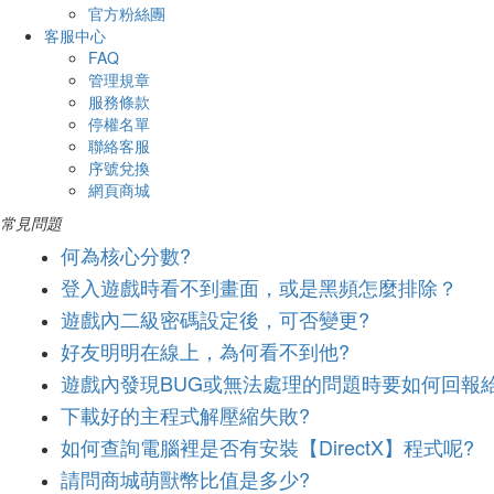
官方粉絲團
客服中心
FAQ
管理規章
服務條款
停權名單
聯絡客服
序號兌換
網頁商城
常見問題
何為核心分數?
登入遊戲時看不到畫面，或是黑頻怎麼排除？
遊戲內二級密碼設定後，可否變更?
好友明明在線上，為何看不到他?
遊戲內發現BUG或無法處理的問題時要如何回報
下載好的主程式解壓縮失敗?
如何查詢電腦裡是否有安裝【DirectX】程式呢?
請問商城萌獸幣比值是多少?